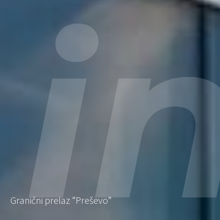
i
Granični prelaz “Preševo”